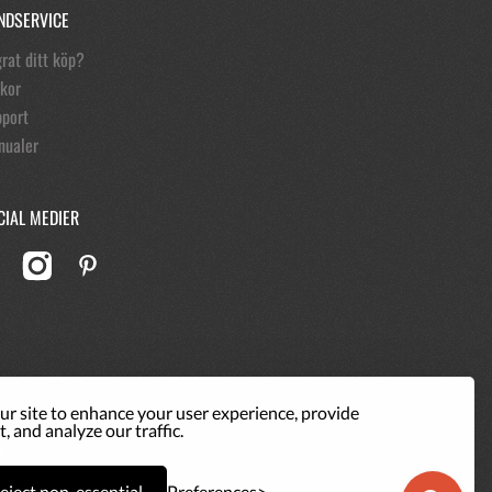
NDSERVICE
rat ditt köp?
lkor
port
nualer
CIAL MEDIER
ur site to enhance your user experience, provide
, and analyze our traffic.
eject non-essential
Preferences