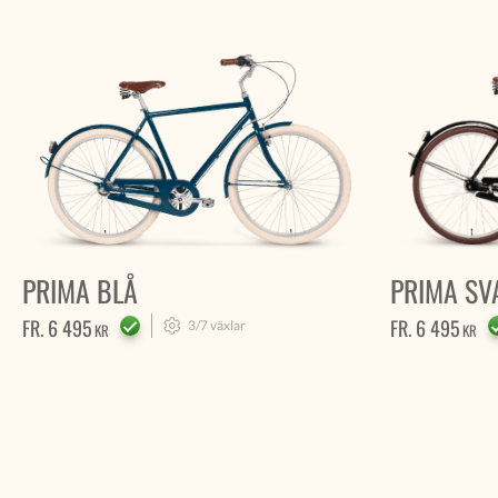
PRIMA BLÅ
PRIMA SV
FR.
6 495
FR.
6 495
3/7
växlar
KR
KR