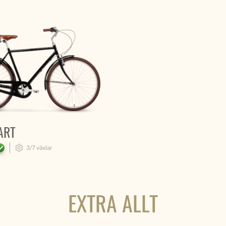
ART
3/7
växlar
EXTRA ALLT