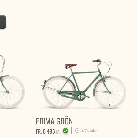
PRIMA GRÖN
FR.
6 495
3/7
växlar
KR