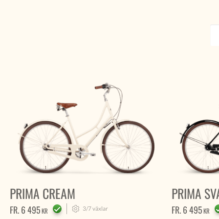
PRIMA CREAM
PRIMA SV
FR.
6 495
FR.
6 495
3/7
växlar
KR
KR