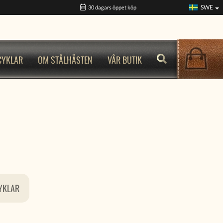
SWE
30 dagars öppet köp
CYKLAR
OM STÅLHÄSTEN
VÅR BUTIK
YKLAR