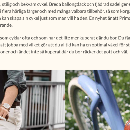
, stilig och bekväm cykel. Breda ballongdäck och fjädrad sadel ger
i flera härliga färger och med många valbara tillbehör, så som korga
n kan skapa sin cykel just som man vill ha den. En nyhet är att Prim
örande.
 som cyklar ofta och som har det lite mer kuperat där du bor. Du får
att jobba med vilket gör att du alltid kan ha en optimal växel för s
oner och är det inte så kuperat där du bor räcker det gott och väl.