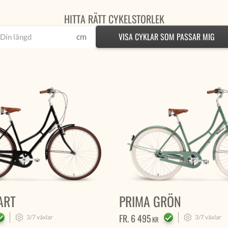
HITTA RÄTT CYKELSTORLEK
VISA CYKLAR SOM PASSAR MIG
cm
ART
PRIMA GRÖN
FR.
6 495
3/7
växlar
3/7
växlar
KR