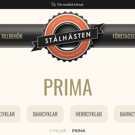
För nordisk klimat
TILLBEHÖR
FÖRETAGS
PRIMA
 CYKLAR
DAMCYKLAR
HERRCYKLAR
BARNC
CYKLAR
PRIMA