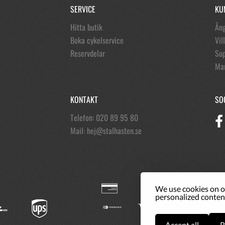
SERVICE
KU
Hitta butik
Ång
Boka cykelservice
Vil
Reservdelar
Sup
Ma
KONTAKT
SO
Telefon: 020 89 95 80
Mail:
hej@stalhasten.se
We use cookies on o
personalized content
Accept all
R