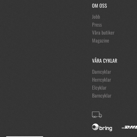
OM OSS
Jobb
Press
Våra butiker
Magazine
VÅRA CYKLAR
Damcyklar
Herrcyklar
Elcyklar
Barncyklar