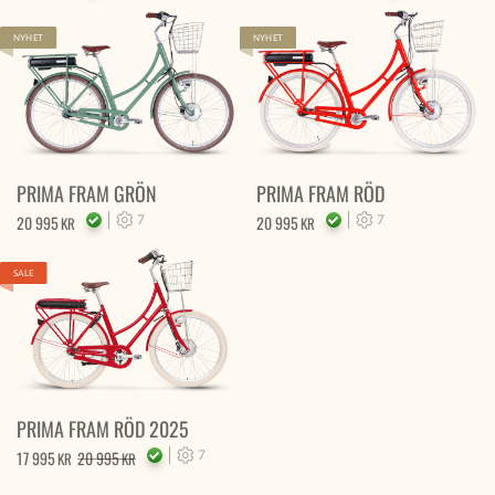
NYHET
NYHET
PRIMA FRAM GRÖN
PRIMA FRAM RÖD
20 995
7
20 995
7
KR
KR
SALE
PRIMA FRAM RÖD 2025
17 995
20 995
7
KR
KR