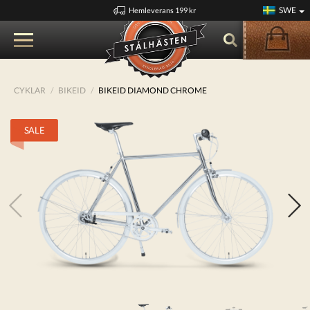
SWE
Hemleverans 199 kr
CYKLAR
BIKEID
BIKEID DIAMOND CHROME
SALE