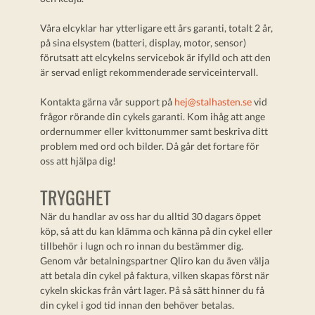
Våra elcyklar har ytterligare ett års garanti, totalt 2 år,
på sina elsystem (batteri, display, motor, sensor)
förutsatt att elcykelns servicebok är ifylld och att den
är servad enligt rekommenderade serviceintervall.
Kontakta gärna vår support på
hej@stalhasten.se
vid
frågor rörande din cykels garanti. Kom ihåg att ange
ordernummer eller kvittonummer samt beskriva ditt
problem med ord och bilder. Då går det fortare för
oss att hjälpa dig!
TRYGGHET
När du handlar av oss har du alltid 30 dagars öppet
köp, så att du kan klämma och känna på din cykel eller
tillbehör i lugn och ro innan du bestämmer dig.
Genom vår betalningspartner Qliro kan du även välja
att betala din cykel på faktura, vilken skapas först när
cykeln skickas från vårt lager. På så sätt hinner du få
din cykel i god tid innan den behöver betalas.