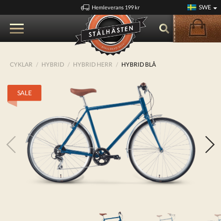
SWE
Hemleverans 199 kr
CYKLAR
HYBRID
HYBRID HERR
HYBRID BLÅ
SALE