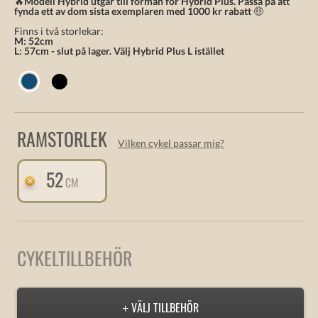
🔥
Modell Hybrid utgår till förmån för Hybrid Plus. Passa på att
fynda ett av dom sista exemplaren med 1000 kr rabatt
🤑
Finns i två storlekar:
M: 52cm
L: 57cm - slut på lager. Välj Hybrid Plus L istället
RAMSTORLEK
Vilken cykel passar mig?
52
CM
CYKELTILLBEHÖR
VÄLJ TILLBEHÖR
+