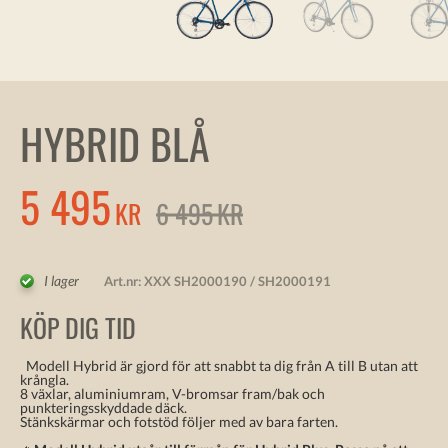
HYBRID BLÅ
5 495
KR
6 495
KR
I lager
Art.nr:
XXX SH2000190 / SH2000191
KÖP DIG TID
Modell Hybrid är gjord för att snabbt ta dig från A till B utan att
krångla.
8 växlar, aluminiumram, V-bromsar fram/bak och
punkteringsskyddade däck.
Stänkskärmar och fotstöd följer med av bara farten.