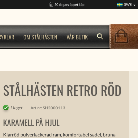
SWE
30 dagars öppet köp
CYKLAR
OM STÅLHÄSTEN
VÅR BUTIK
STÅLHÄSTEN RETRO RÖD
I lager
Art.nr:
SH2000113
KARAMELL PÅ HJUL
Klarröd pulverlackerad ram, komfortabel sadel, bruna