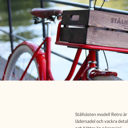
Stålhästen modell Retro är 
lädersadel och vackra detal
och bättre än någonsin!