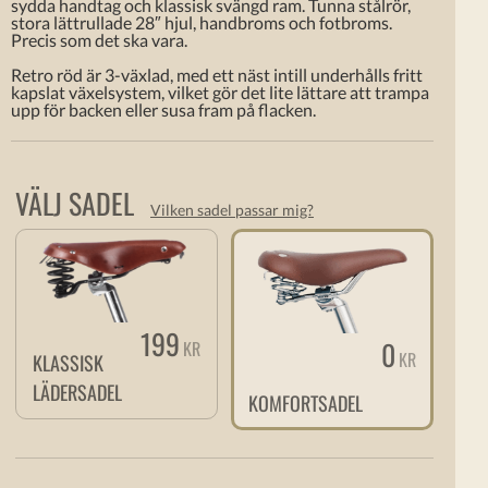
sydda handtag och klassisk svängd ram. Tunna stålrör,
stora lättrullade 28″ hjul, handbroms och fotbroms.
Precis som det ska vara.
Retro röd är 3-växlad, med ett näst intill underhålls fritt
kapslat växelsystem, vilket gör det lite lättare att trampa
upp för backen eller susa fram på flacken.
VÄLJ SADEL
Vilken sadel passar mig?
199
0
KR
KR
KLASSISK
LÄDERSADEL
KOMFORTSADEL