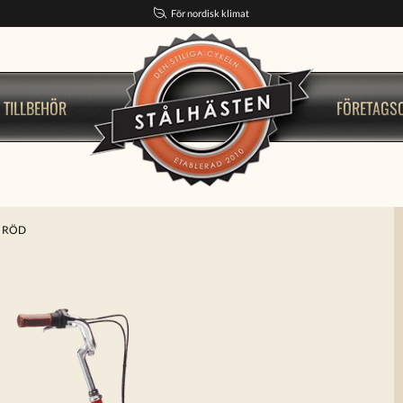
För nordisk klimat
TILLBEHÖR
FÖRETAGS
O RÖD