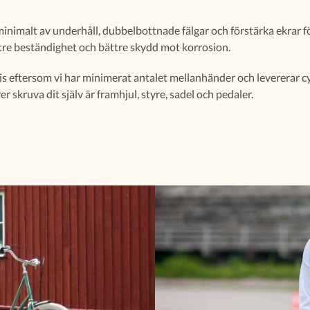
inimalt av underhåll, dubbelbottnade fälgar och förstärka ekrar för 
tre beständighet och bättre skydd mot korrosion.
 pris eftersom vi har minimerat antalet mellanhänder och levererar cy
 skruva dit själv är framhjul, styre, sadel och pedaler.