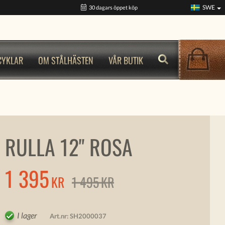
SWE
30 dagars öppet köp
CYKLAR
OM STÅLHÄSTEN
VÅR BUTIK
RULLA 12" ROSA
1 395
KR
1 495
KR
I lager
Art.nr:
SH2000037