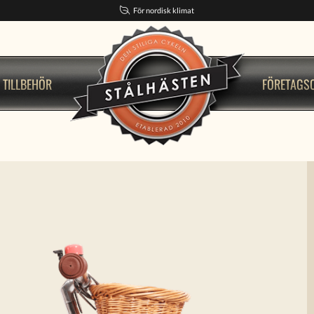
För nordisk klimat
TILLBEHÖR
FÖRETAGS