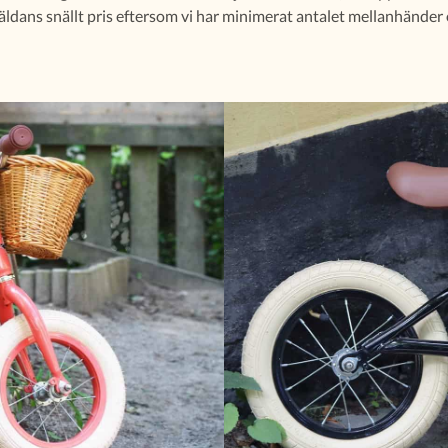
t väldans snällt pris eftersom vi har minimerat antalet mellanhänder