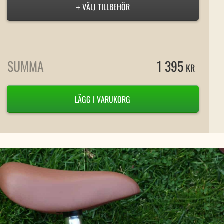
VÄLJ TILLBEHÖR
+
SUMMA
1 395
KR
LÄGG I VARUKORG