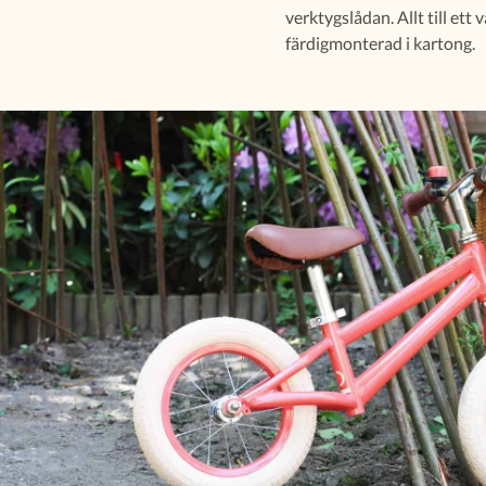
verktygslådan. Allt till et
färdigmonterad i kartong.