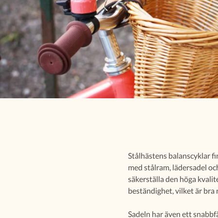
Stålhästens balanscyklar fin
med stålram, lädersadel och
säkerställa den höga kvalit
beständighet, vilket är bra
Sadeln har även ett snabbf