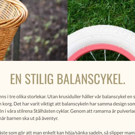
EN STILIG BALANSCYKEL.
ns i tre olika storlekar. Utan krusiduller håller vår balanscykel en 
 korg. Det har varit viktigt att balanscykeln har samma design som
én i våra stilrena Stålhästen cyklar. Genom att ramarna är pulverl
 när barnen ska ut på äventyr.
äste som gör att man enkelt kan höja/sänka sadeln, så slipper ma