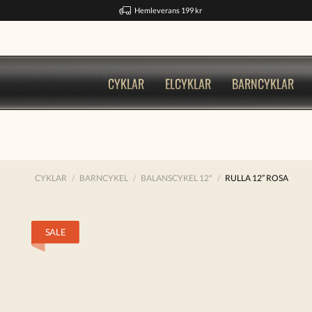
Hemleverans 199 kr
CYKLAR
ELCYKLAR
BARNCYKLAR
CYKLAR
BARNCYKEL
BALANSCYKEL 12"
RULLA 12″ ROSA
SALE