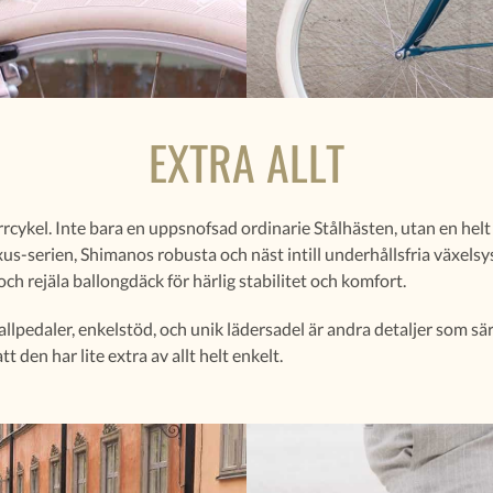
EXTRA ALLT
rrcykel. Inte bara en uppsnofsad ordinarie Stålhästen, utan en hel
us-serien, Shimanos robusta och näst intill underhållsfria växels
h rejäla ballongdäck för härlig stabilitet och komfort.
lpedaler, enkelstöd, och unik lädersadel är andra detaljer som sä
t den har lite extra av allt helt enkelt.