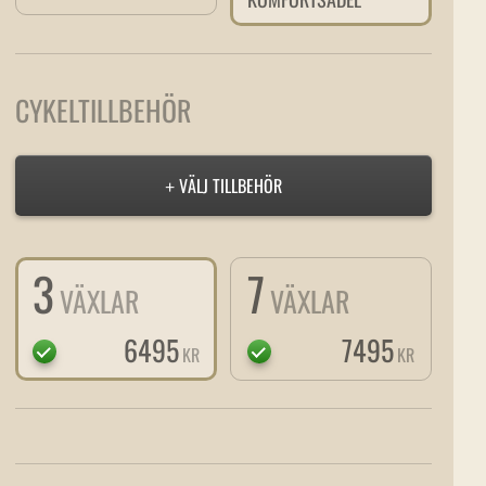
CYKELTILLBEHÖR
VÄLJ TILLBEHÖR
+
3
7
VÄXLAR
VÄXLAR
6495
7495
KR
KR