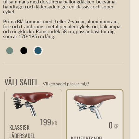
tillsammans med de stilrena ballongdäcken, bekväma
handtagen och lädersadeln ger en klassisk och sober
cykel.
Prima Blå kommer med 3 eller 7-växlar, aluminiumram,
fot- och frambroms, metallpedaler, cykelstöd, baklampa
och ringklocka. Ramstorlek 58 cm, passar bäst för dig
som är 170-195 cm lång.
VÄLJ SADEL
Vilken sadel passar mig?
199
0
KR
KR
KLASSISK
LÄDERSADEL
KOMFORTSADEL