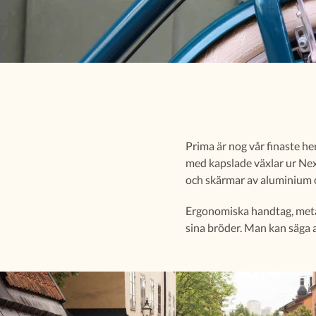
Prima är nog vår finaste he
med
kapslade växlar ur Nex
och skärmar av aluminium oc
Ergonomiska handtag, metal
sina bröder.
Man kan säga at