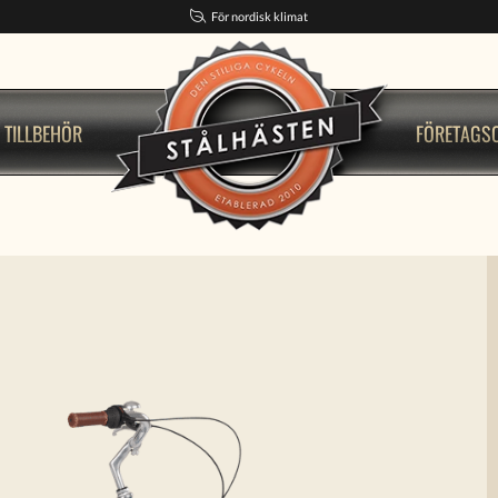
För nordisk klimat
TILLBEHÖR
FÖRETAGS