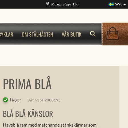
SWE
30 dagars öppet köp
CYKLAR
OM STÅLHÄSTEN
VÅR BUTIK
PRIMA BLÅ
I lager
Art.nr:
SH2000195
BLÅ BLÅ KÄNSLOR
Havsblå ram med matchande stänkskärmar som