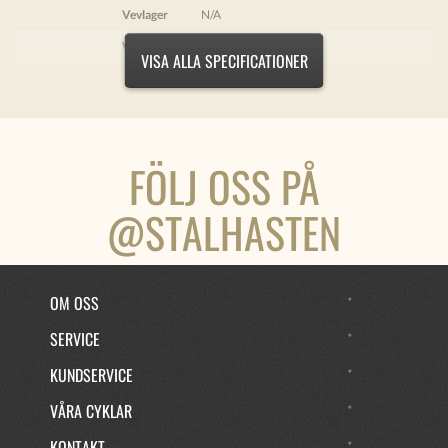
Vevlager
N/A
Vevparti
N/A
VISA ALLA SPECIFICATIONER
Drev
N/A
Kassett
N/A
Kedjeskydd
Aluminium
FÖLJ OSS PÅ
Hjul
Fälgar dubbelbottnade med RF ekrar
Nav fram
Aluminium
@STALHASTEN
Nav bak
Shimano Nexus 7-vxl
Växelreglage
Revoshift Shimano Nexus 7-vxl
OM OSS
Däck
Bruna, punkteringsskydd
SERVICE
Stänkskärmar
Aluminium
Kedja
KMC - Rostskyddsbehandlad
KUNDSERVICE
Sadelstolpe
Aluminium
VÅRA CYKLAR
Sadel
Stålhästen Komfortsadel - VL-8114S Brun
KONTAKT