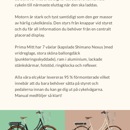
cykeln till närmaste eluttag när den ska laddas.
Motorn är stark och tyst samtidigt som den ger massor
av härlig cykelkänsla. Den styrs från knappar vid styret
och du får all information du behöver från en centralt
placerad display.
Prima Mitt har 7 växlar (kapslade Shimano Nexus )med
vridreglage, stora sköna ballongdäck
(punkteringsskyddade), ram i aluminium, lackade
stänkskärmar, fotstöd, ringklocka och reflexer.
Alla våra elcyklar levereras 95 % förmonterade vilket
innebär att du bara behöver sätta på styret och
pedalerna innan du kan ge dig ut på cykelvägarna.
Manual medföljer så klart!