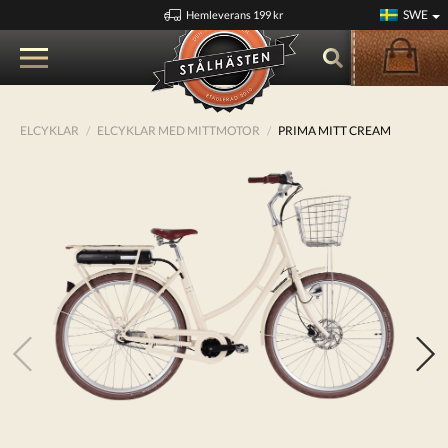
SWE
Hemleverans 199 kr
ELCYKLAR
ELCYKLAR MED MITTMOTOR
PRIMA MITT CREAM