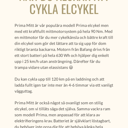
CYKLA ELCYKEL
Prima Mitt är vår populära modell Prima elcykel men
med ett kraftfullt mittmotorsystem på hela 90 Nm. Med
en mittmotor får du mer cykelkänsla och bättre kraft till
din elcykel som gör det lättare att ta sig upp för dom
riktigt branta backarna. Motorn från Bafang drivs från
ett stort batteri på hela 630 Wh och hjälper dig enkelt
upp i 25 km/h utan ansträngning. Därefter får du
trampa vidare utan elassistans 😃
Du kan cykla upp till 120 km på en laddning och att
ladda fullt igen tar inte mer än 4-6 timmar via ett vanligt
vägguttag.
Prima Mitt är också något så ovanligt som en stilig
elcykel, om vi tillåts säga det själva. Samma vackra ram
som modell Prima, men anpassad för att klara av
elektrifieringens krav. Batteriet är självklart löstagbart,
du behöver inte oroa dig för att behöva kånka hela