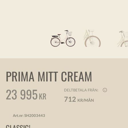
PRIMA MITT CREAM
23 995
DELTBETALA FRÅN:
KR
712
KR/MÅN
Art.nr:
SH2003443
GLASSIG!