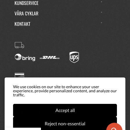
KUNDSERVICE
Sadel
Velo - Konstläder
Handtag
Velo - Konstläder
VÅRA CYKLAR
Styre
Aluminium
KONTAKT
Reflexer
Hjul, fram, bak och pedaler
Pedaler
Wellgo M21 - Aluminium
Ringklocka
YWS - Aluminium
Vikt
11,7 kg
Rekommenderad
170
längd - från (cm)
Rekommenderad
190
längd - till (cm)
We use cookies on our site to enhance your user
experience, provide personalized content, and analyze our
Rekommenderad
170-190 cm
traffic.
längd -
beskrivning
Accept all
SOCIAL MEDIER
Reject non-essential