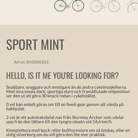
SPORT MINT
Art.nr:
SH2000202
HELLO, IS IT ME YOU'RE LOOKING FOR?
Snabbare, snyggare och mintigare än de andra cykelmodellerna.
Med sina smala däck, sportiga styre och framåtlutade sittposition
ser den ut att göra 30 knyck redan i cykelstället.
0 vxl kan enkelt göras om till en fixed-gear genom att vända på
bakhjulet.
2 vxl är ett automatväxlat nav från Sturmey Archer som växlar
upp från den lättare till den tyngre växeln vid 14,6 km/h.
Komplettera med bock -eller bullhornstyre om så önskas, eller en
stilig silverkorg om du vill göra den lite mer praktisk.