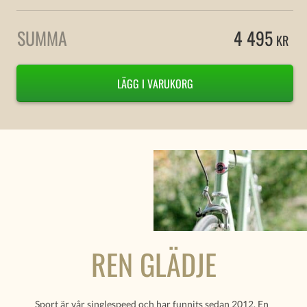
SUMMA
4 495
KR
LÄGG I VARUKORG
REN GLÄDJE
Sport är vår singlespeed och har funnits sedan 2012. En