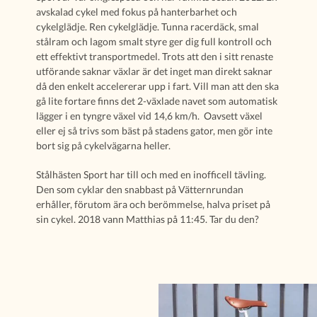
avskalad cykel med fokus på hanterbarhet och
cykelglädje. Ren cykelglädje. Tunna racerdäck, smal
stålram och lagom smalt styre ger dig full kontroll och
ett effektivt transportmedel. Trots att den i sitt renaste
utförande saknar växlar är det inget man direkt saknar
då den enkelt accelererar upp i fart. Vill man att den ska
gå lite fortare finns det 2-växlade navet som automatisk
lägger i en tyngre växel vid 14,6 km/h. Oavsett växel
eller ej så trivs som bäst på stadens gator, men gör inte
bort sig på cykelvägarna heller.
Stålhästen Sport har till och med en inofficell tävling.
Den som cyklar den snabbast på Vätternrundan
erhåller, förutom ära och berömmelse, halva priset på
sin cykel. 2018 vann Matthias på 11:45. Tar du den?