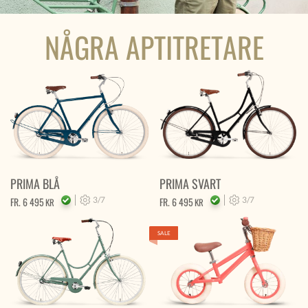
NÅGRA APTITRETARE
PRIMA BLÅ
PRIMA SVART
FR.
6 495
3/7
FR.
6 495
3/7
KR
KR
SALE