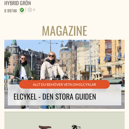
HYBRID GRÖN
6 997
8
KR
MAGAZINE
ALLT DU BEHÖVER VETA OM ELCYKLAR
ELCYKEL - DEN STORA GUIDEN