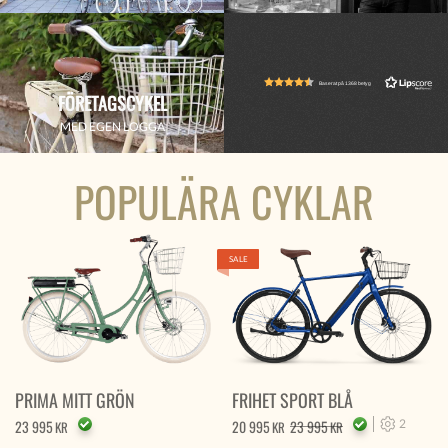
Baserat på 1368 betyg
FÖRETAGSCYKEL
MED EGEN LOGGA
POPULÄRA CYKLAR
SALE
PRIMA MITT GRÖN
FRIHET SPORT BLÅ
23 995
20 995
23 995
2
KR
KR
KR