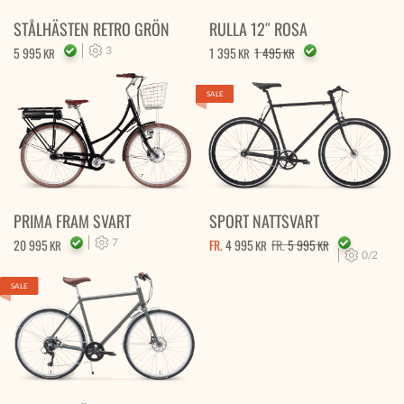
STÅLHÄSTEN RETRO GRÖN
RULLA 12″ ROSA
5 995
3
1 395
1 495
KR
KR
KR
SALE
PRIMA FRAM SVART
SPORT NATTSVART
20 995
7
FR.
4 995
FR.
5 995
KR
KR
KR
0/2
SALE