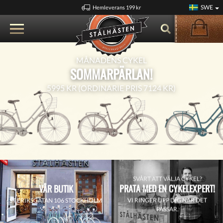
SWE
Hemleverans 199 kr
MÅNADENS CYKEL
SOMMARPÄRLAN!
5995 KR (ORDINARIE PRIS 7124 KR)
SVÅRT ATT VÄLJA CYKEL?
PRATA MED EN CYKELEXPERT!
VÅR BUTIK
VI RINGER UPP DIG NÄR DET
ST ERIKSGATAN 106 STOCKHOLM
PASSAR.