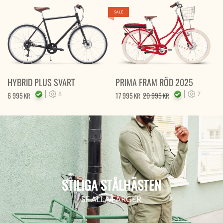
SALE
HYBRID PLUS SVART
PRIMA FRAM RÖD 2025
6 995
8
17 995
20 995
7
KR
KR
KR
STILIGA STÅLHÄSTEN
SE ALLA FÄRGER